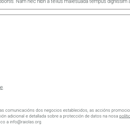
 lobortis. Nam nec nibh a tellus malesuada tempus dignissim
de
.
as comunicacións dos negocios establecidos, as accións promociona
ión adicional e detallada sobre a protección de datos na nosa
polít
co a info@raiolas.org.