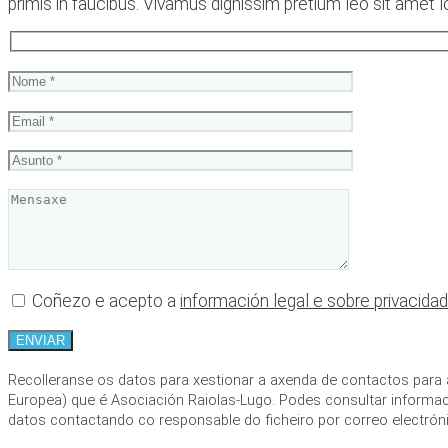
primis in faucibus. Vivamus dignissim pretium leo sit amet
Coñezo e acepto a
información legal e sobre privacida
Recolleranse os datos para xestionar a axenda de contactos para 
Europea) que é Asociación Raiolas-Lugo. Podes consultar informac
datos contactando co responsable do ficheiro por correo electróni