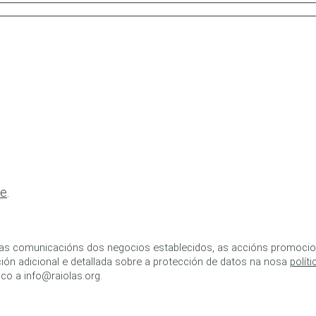
de
.
as comunicacións dos negocios establecidos, as accións promociona
ión adicional e detallada sobre a protección de datos na nosa
polít
co a info@raiolas.org.