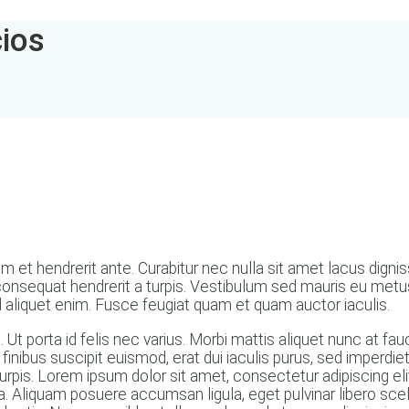
cios
 et hendrerit ante. Curabitur nec nulla sit amet lacus dignis
unt consequat hendrerit a turpis. Vestibulum sed mauris eu me
 aliquet enim. Fusce feugiat quam et quam auctor iaculis.
t porta id felis nec varius. Morbi mattis aliquet nunc at fauci
a finibus suscipit euismod, erat dui iaculis purus, sed imperdi
turpis. Lorem ipsum dolor sit amet, consectetur adipiscing elit
 a. Aliquam posuere accumsan ligula, eget pulvinar libero s