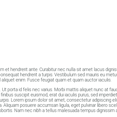
 et hendrerit ante. Curabitur nec nulla sit amet lacus dignis
unt consequat hendrerit a turpis. Vestibulum sed mauris eu me
 aliquet enim. Fusce feugiat quam et quam auctor iaculis.
t porta id felis nec varius. Morbi mattis aliquet nunc at fauci
a finibus suscipit euismod, erat dui iaculis purus, sed imperdi
turpis. Lorem ipsum dolor sit amet, consectetur adipiscing elit
 a. Aliquam posuere accumsan ligula, eget pulvinar libero s
 lobortis. Nam nec nibh a tellus malesuada tempus dignissim