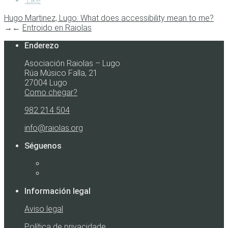
Like
Hugo Martinez, Lugo: What does accessibility mean to me?
→
←
Entroido en Raiolas
Enderezo
Asociación Raiolas – Lugo
Rúa Músico Falla, 21
27004 Lugo
Como chegar?
982 214 504
info@raiolas.org
Séguenos
Información legal
Aviso legal
Política de privacidade