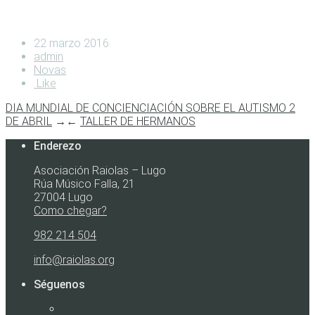
22 marzo 2016
admin
Novas
Like
DIA MUNDIAL DE CONCIENCIACIÓN SOBRE EL AUTISMO 2
DE ABRIL
→
←
TALLER DE HERMANOS
Enderezo
Asociación Raiolas – Lugo
Rúa Músico Falla, 21
27004 Lugo
Como chegar?
982 214 504
info@raiolas.org
Séguenos