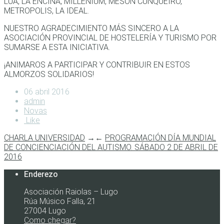
LÚA, LA ENCINA, MILLENIUM, MESÓN CUNQUEIRO,
METROPOLIS, LA IDEAL.
NUESTRO AGRADECIMIENTO MÁS SINCERO A LA
ASOCIACIÓN PROVINCIAL DE HOSTELERÍA Y TURISMO POR
SUMARSE A ESTA INICIATIVA.
¡ANIMAROS A PARTICIPAR Y CONTRIBUIR EN ESTOS
ALMORZOS SOLIDARIOS!
06 abril 2016
admin
Novas
Like
CHARLA UNIVERSIDAD
→
←
PROGRAMACIÓN DÍA MUNDIAL
DE CONCIENCIACIÓN DEL AUTISMO. SÁBADO 2 DE ABRIL DE
2016
Enderezo
Asociación Raiolas – Lugo
Rúa Músico Falla, 21
27004 Lugo
Como chegar?