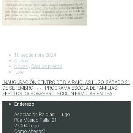
18 septiembre 2024
raiolas
Novas
,
Sala de prensa
Like
INAUGURACIÓN CENTRO DE DÍA RAIOLAS LUGO. SÁBADO 21
DE SETEMBRO
→
←
PROGRAMA ESCOLA DE FAMILIAS:
EFECTOS DA SOBREPROTECCIÓN FAMILIAR EN TEA
Enderezo
Asociación Raiolas – Lugo
Rúa Músico Falla, 21
27004 Lugo
Como chegar?