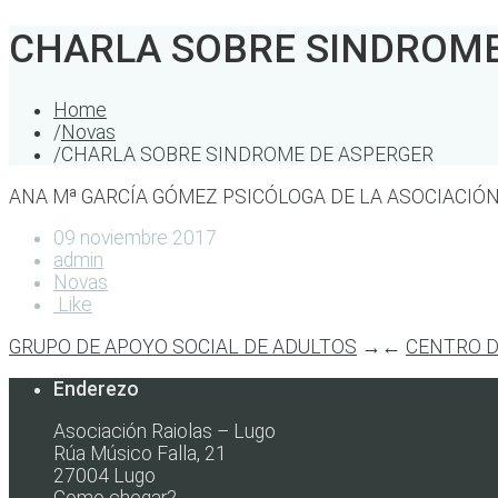
CHARLA SOBRE SINDROME
Home
/
Novas
/
CHARLA SOBRE SINDROME DE ASPERGER
ANA Mª GARCÍA GÓMEZ PSICÓLOGA DE LA ASOCIACIÓN
09 noviembre 2017
admin
Novas
Like
GRUPO DE APOYO SOCIAL DE ADULTOS
→
←
CENTRO D
Enderezo
Asociación Raiolas – Lugo
Rúa Músico Falla, 21
27004 Lugo
Como chegar?