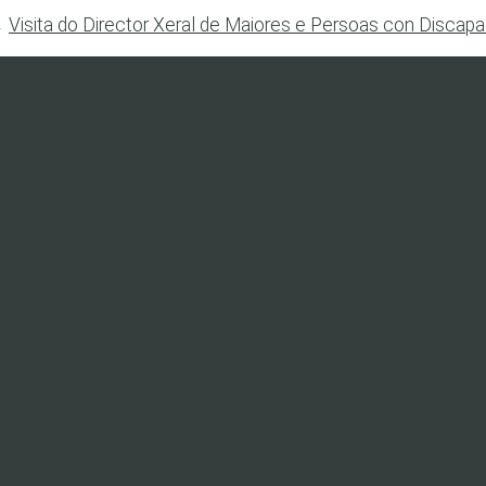
←
Visita do Director Xeral de Maiores e Persoas con Discap