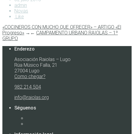
admin
Novas
Like
«COCINEROS CON MUCHO QUE OFRECER» – ARTIGO «El
Progreso»
→
←
CAMPAMENTO URBANO RAIOLAS – 1º
GRUPO
Enderezo
Asociación Raiolas – Lugo
Rúa Músico Falla, 21
27004 Lugo
Como chegar?
982 214 504
info@raiolas.org
Séguenos