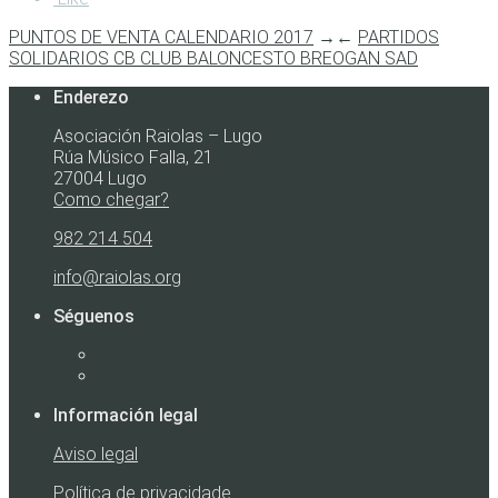
PUNTOS DE VENTA CALENDARIO 2017
→
←
PARTIDOS
SOLIDARIOS CB CLUB BALONCESTO BREOGAN SAD
Enderezo
Asociación Raiolas – Lugo
Rúa Músico Falla, 21
27004 Lugo
Como chegar?
982 214 504
info@raiolas.org
Séguenos
Información legal
Aviso legal
Política de privacidade