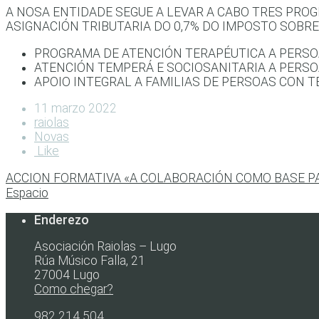
A NOSA ENTIDADE SEGUE A LEVAR A CABO TRES PRO
ASIGNACIÓN TRIBUTARIA DO 0,7% DO IMPOSTO SOBRE
PROGRAMA DE ATENCIÓN TERAPÉUTICA A PERSOA
ATENCIÓN TEMPERÁ E SOCIOSANITARIA A PERSO
APOIO INTEGRAL A FAMILIAS DE PERSOAS CON T
11 marzo 2022
raiolas
Novas
Like
ACCION FORMATIVA «A COLABORACIÓN COMO BASE PA
Espacio
Enderezo
Asociación Raiolas – Lugo
Rúa Músico Falla, 21
27004 Lugo
Como chegar?
982 214 504