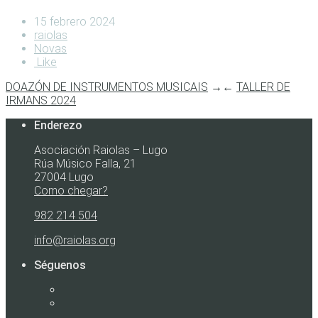
15 febrero 2024
raiolas
Novas
Like
DOAZÓN DE INSTRUMENTOS MUSICAIS
→
←
TALLER DE
IRMANS 2024
Enderezo
Asociación Raiolas – Lugo
Rúa Músico Falla, 21
27004 Lugo
Como chegar?
982 214 504
info@raiolas.org
Séguenos