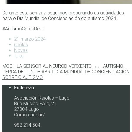
Durante esta semana seguimos preparando as actividades
para o Día Mundial de Concienciación do autismo 2024.
#AutismoCercaDeTi
21 marzo 2024
raiolas
Novas
Like
MOCHILA SENSORIAL NEURODIVERXENTE
→
←
AUTISMO
CERCA DE TI. 2 DE ABRIL DÍA MUNDIAL DE CONCIENCIACIÓN
SOBRE O AUTISMO
Enderezo
Asociación Raiolas – Lugo
Rúa Músico Falla, 21
27004 Lugo
Como chegar?
982 214 504