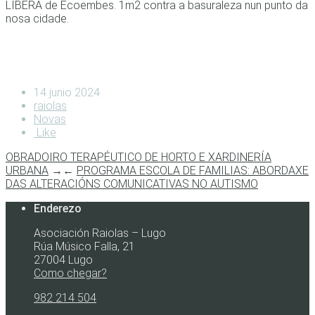
LIBERA de Ecoembes. 1m2 contra a basuraleza nun punto da
nosa cidade.
14 junio 2024
raiolas
Novas
Like
OBRADOIRO TERAPÉUTICO DE HORTO E XARDINERÍA
URBANA
→
←
PROGRAMA ESCOLA DE FAMILIAS: ABORDAXE
DAS ALTERACIÓNS COMUNICATIVAS NO AUTISMO
Enderezo
Asociación Raiolas – Lugo
Rúa Músico Falla, 21
27004 Lugo
Como chegar?
982 214 504